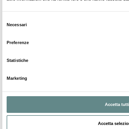
Telefono
Selezione
Necessari
del
Città
consenso
Preferenze
Nazione
Statistiche
Messaggio *
Marketing
Accetta tutt
Accetta selezio