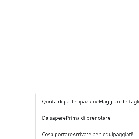
Quota di partecipazione
Maggiori dettagl
Da sapere
Prima di prenotare
Cosa portare
Arrivate ben equipaggiati!