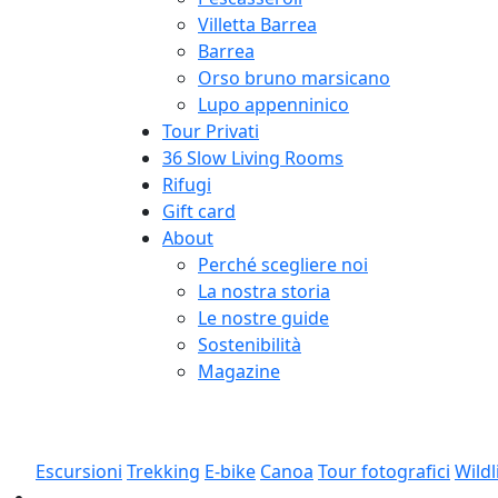
Villetta Barrea
Barrea
Orso bruno marsicano
Lupo appenninico
Tour Privati
36 Slow Living Rooms
Rifugi
Gift card
About
Perché scegliere noi
La nostra storia
Le nostre guide
Sostenibilità
Magazine
Escursioni
Trekking
E-bike
Canoa
Tour fotografici
Wildl