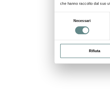
che hanno raccolto dal suo uti
Selezione
Necessari
del
consenso
Rifiuta