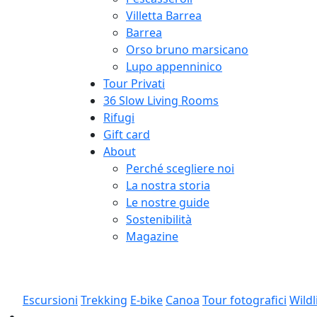
Villetta Barrea
Barrea
Orso bruno marsicano
Lupo appenninico
Tour Privati
36 Slow Living Rooms
Rifugi
Gift card
About
Perché scegliere noi
La nostra storia
Le nostre guide
Sostenibilità
Magazine
Escursioni
Trekking
E-bike
Canoa
Tour fotografici
Wildl