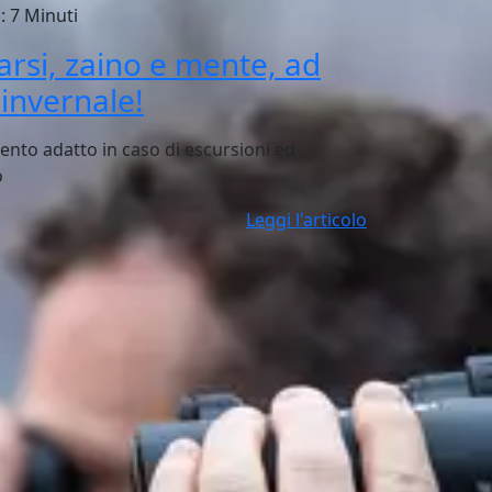
: 7 Minuti
rsi, zaino e mente, ad
invernale!
mento adatto in caso di escursioni ed
o
Leggi l'articolo