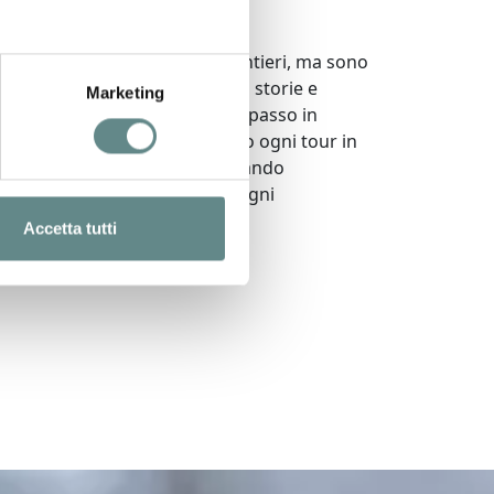
tano ad accompagnarmi sui sentieri, ma sono
, pronti a condividere con voi storie e
Marketing
auna locali, trasformando ogni passo in
meravigliarsi. Personalizziamo ogni tour in
pacità dei partecipanti, assicurando
risponda alle aspettative di ogni
 all’esperto.
Accetta tutti