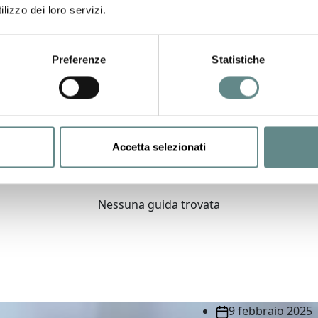
’esperienza perfetta.
lizzo dei loro servizi.
Le nostre guide non si limi
anche narratori appassionati
Preferenze
Statistiche
informazioni sulla flora e f
un’occasione per scoprire e 
base agli interessi e alle ca
un’esperienza su misura che 
esploratore, dal principiante
Accetta selezionati
Nessuna guida trovata
9 febbraio 2025