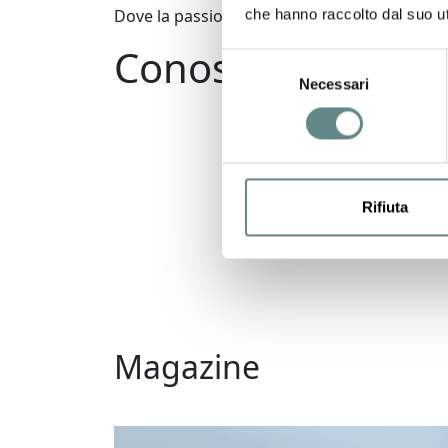
Dove la passione incontra la natura, nasce l
che hanno raccolto dal suo uti
Conosci il team
Selezione
Necessari
del
consenso
Rifiuta
Magazine