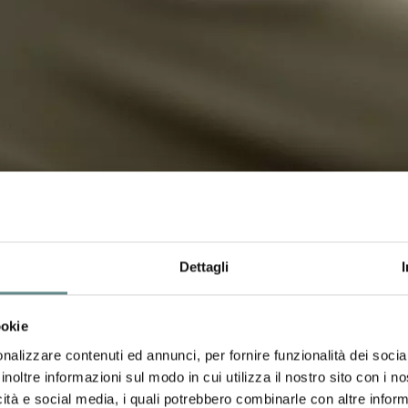
Dettagli
ilità
ookie
e comunità locali e promuoviamo esperienze di turismo res
nalizzare contenuti ed annunci, per fornire funzionalità dei socia
inoltre informazioni sul modo in cui utilizza il nostro sito con i 
tiche
La sostenibilità non è solo 
icità e social media, i quali potrebbero combinarle con altre inform