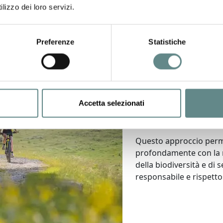
filosofia che abbraccia ogni 
lizzo dei loro servizi.
missione è coltivare meravig
il mondo naturale, attraver
pieno rispetto dell’ambiente
Preferenze
Statistiche
Piccoli ma gr
Le nostre esperien
autentiche, grazie a
Accetta selezionati
gruppi di persone.
Questo approccio perme
profondamente con la 
della biodiversità e di 
responsabile e rispetto