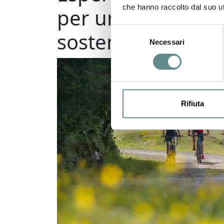
che hanno raccolto dal suo uti
per un futuro
Selezione
sostenibile
Necessari
del
consenso
Rifiuta