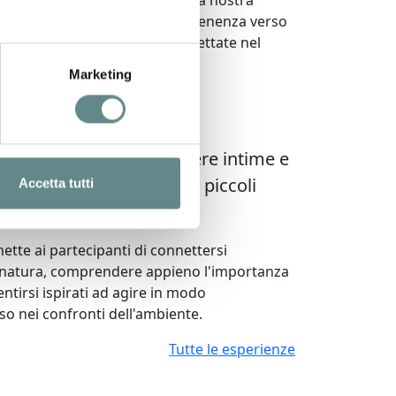
aspetto delle nostre attività. La nostra
lia, rispetto e senso di appartenenza verso
so esperienze autentiche progettate nel
 e delle comunità locali.
Marketing
andi
ze sono pensate per essere intime e
lla scelta di lavorare con piccoli
Accetta tutti
tte ai partecipanti di connettersi
natura, comprendere appieno l'importanza
sentirsi ispirati ad agire in modo
so nei confronti dell'ambiente.
Tutte le esperienze