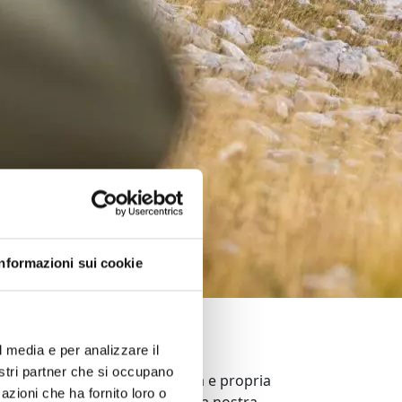
Informazioni sui cookie
ponsabile
l media e per analizzare il
nostri partner che si occupano
un principio guida, ma una vera e propria
azioni che ha fornito loro o