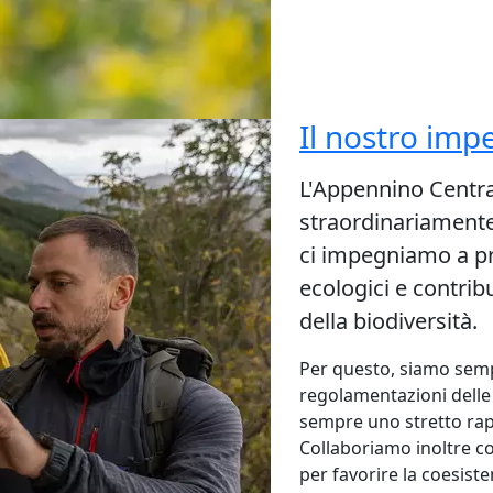
Il nostro imp
L'Appennino Centra
straordinariamente
ci impegniamo a pre
ecologici e contrib
della biodiversità.
Per questo, siamo sempr
regolamentazioni dell
sempre uno stretto rap
Collaboriamo inoltre co
per favorire la coesiste