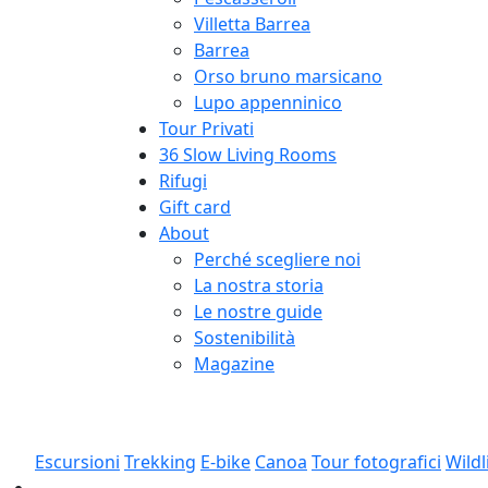
Villetta Barrea
Barrea
Orso bruno marsicano
Lupo appenninico
Tour Privati
36 Slow Living Rooms
Rifugi
Gift card
About
Perché scegliere noi
La nostra storia
Le nostre guide
Sostenibilità
Magazine
Escursioni
Trekking
E-bike
Canoa
Tour fotografici
Wildl