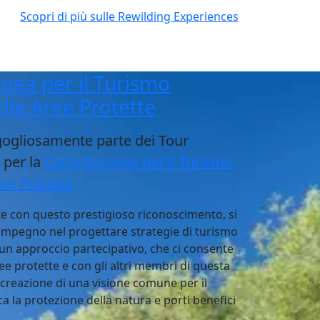
Scopri di più sulle Rewilding Experiences
pea per il Turismo
elle Aree Protette
ogliosamente parte dei Tour
i per la
Carta Europea per il Turismo
ree Protette
te con questo prestigioso riconoscimento, si
 impegno nel progettare strategie di turismo
 un approccio partecipativo, che ci consente
ee protette e con gli altri membri di questa
 creazione di una visione comune per il
ca la protezione della natura e porti benefici