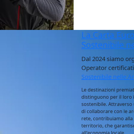
La Carta Euro
Sostenibile n
Dal 2024 siamo org
Operator certificat
Sostenibile nelle A
Le destinazioni premia
distinguono per il loro
sostenibile. Attraverso
di collaborare con le ar
rete, contribuiamo alla
territorio, che garantis
all'economia locale.