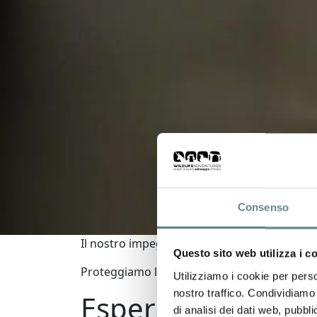
Consenso
Il nostro impegno per la natura e la sostenib
Questo sito web utilizza i c
Proteggiamo la biodiversità, valorizziamo l
Utilizziamo i cookie per perso
nostro traffico. Condividiamo 
Esperienze auten
di analisi dei dati web, pubbl