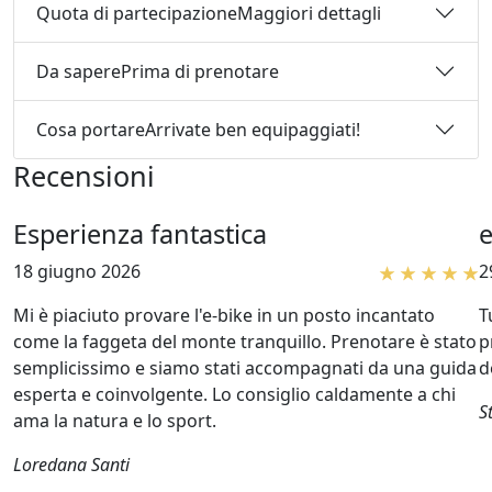
Quota di partecipazione
Maggiori dettagli
Da sapere
Prima di prenotare
Cosa portare
Arrivate ben equipaggiati!
Recensioni
Esperienza fantastica
e
18 giugno 2026
2
Mi è piaciuto provare l'e-bike in un posto incantato
T
come la faggeta del monte tranquillo. Prenotare è stato
p
semplicissimo e siamo stati accompagnati da una guida
d
esperta e coinvolgente. Lo consiglio caldamente a chi
S
ama la natura e lo sport.
Loredana Santi