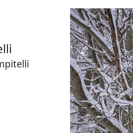
lli
pitelli