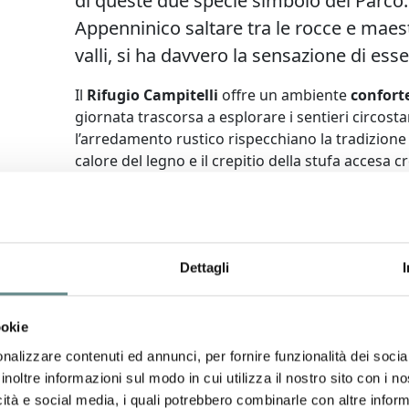
di queste due specie simbolo del Parco
Appenninico saltare tra le rocce e maest
valli, si ha davvero la sensazione di ess
Il
Rifugio Campitelli
offre un ambiente
confort
giornata trascorsa a esplorare i sentieri circosta
l’arredamento rustico rispecchiano la tradizione de
calore del legno e il crepitio della stufa accesa 
godersi il
silenzio
della natura.
+ Scopri di più
Dettagli
ookie
nalizzare contenuti ed annunci, per fornire funzionalità dei socia
inoltre informazioni sul modo in cui utilizza il nostro sito con i 
icità e social media, i quali potrebbero combinarle con altre inform