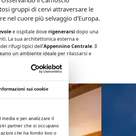
. Osservando il Camoscio
osi gruppi di cervi attraversare le
ere nel
cuore più selvaggio d’Europa
.
evole
e ospitale dove
rigenerarsi
dopo una
nti. La sua architettonica esterna e
i rifugi tipici dell’
Appennino Centrale
. Il
creano un ambiente ideale per rilassarsi e
Informazioni sui cookie
l media e per analizzare il
nostri partner che si occupano
azioni che ha fornito loro o