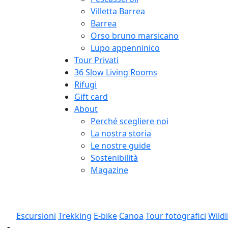
Villetta Barrea
Barrea
Orso bruno marsicano
Lupo appenninico
Tour Privati
36 Slow Living Rooms
Rifugi
Gift card
About
Perché scegliere noi
La nostra storia
Le nostre guide
Sostenibilità
Magazine
Escursioni
Trekking
E-bike
Canoa
Tour fotografici
Wildl