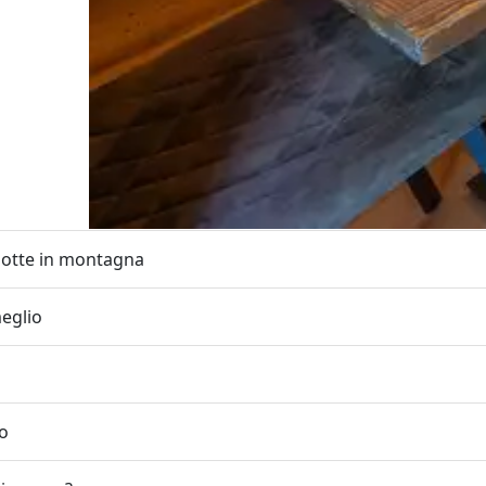
 notte in montagna
meglio
io