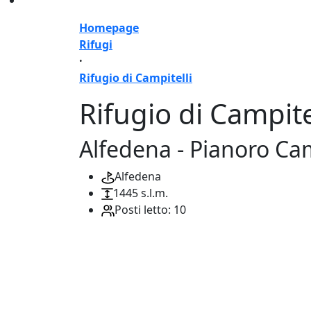
Homepage
Rifugi
·
Rifugio di Campitelli
Rifugio di Campite
Alfedena - Pianoro Cam
Alfedena
1445 s.l.m.
Posti letto: 10