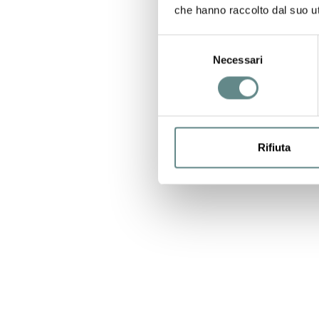
che hanno raccolto dal suo uti
Selezione
Necessari
del
consenso
Rifiuta