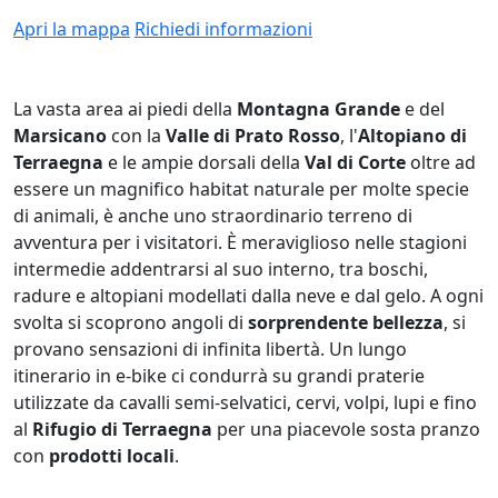
Apri la mappa
Richiedi informazioni
La vasta area ai piedi della
Montagna Grande
e del
Marsicano
con la
Valle di Prato Rosso
, l'
Altopiano di
Terraegna
e le ampie dorsali della
Val di Corte
oltre ad
essere un magnifico habitat naturale per molte specie
di animali, è anche uno straordinario terreno di
avventura per i visitatori. È meraviglioso nelle stagioni
intermedie addentrarsi al suo interno, tra boschi,
radure e altopiani modellati dalla neve e dal gelo. A ogni
svolta si scoprono angoli di
sorprendente bellezza
, si
provano sensazioni di infinita libertà. Un lungo
itinerario in e-bike ci condurrà su grandi praterie
utilizzate da cavalli semi-selvatici, cervi, volpi, lupi e fino
al
Rifugio di Terraegna
per una piacevole sosta pranzo
con
prodotti locali
.